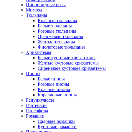
Пионовидные розы
Мимоза
Тюльпаны
Красные тюльпаны
Белые тюльпаны
Розовые тюльпаны
Оранжевые тюльпаны
Желтые тюльпаны
Фиолетовые тюльпаны
Хризантемы
Белые кустовые хризантемы
Желтые кустовые хризантемы
Сиреневые кустовые хризантемы
Пионы
Белые пионы
Розовые пионы
Красные пионы
Коралловые пионы
Ранункулюсы
Гортензии
Гипсофила
Ромашки
Садовые ромашки
Кустовые ромашки
Подсолнухи