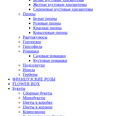
Желтые кустовые хризантемы
Сиреневые кустовые хризантемы
Пионы
Белые пионы
Розовые пионы
Красные пионы
Коралловые пионы
Ранункулюсы
Гортензии
Гипсофила
Ромашки
Садовые ромашки
Кустовые ромашки
Подсолнухи
Ирисы
Герберы
ФРАНЦУЗСКИЕ РОЗЫ
FLOWER BOX
Букеты
Сборные букеты
Монобукеты
Цветы в коробке
Цветы в корзине
Композиции