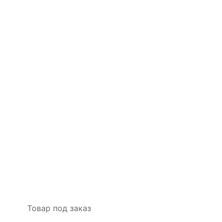
Я даю согласие на
обработку
персональных
данных
ОФОРМИТЬ
ЗАКАЗ
Товар под заказ