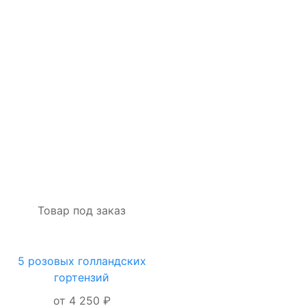
Я даю согласие на
обработку
персональных
данных
ОФОРМИТЬ
ЗАКАЗ
Товар под заказ
5 розовых голландских
ОФОРМЛЕНИЕ
гортензий
ЗАКАЗА
от 4 250 ₽