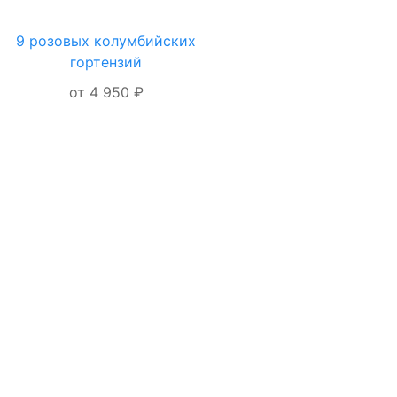
9 розовых колумбийских
ОФОРМЛЕНИЕ
гортензий
ЗАКАЗА
от 4 950 ₽
Я даю согласие на
обработку
персональных
данных
ОФОРМИТЬ
ЗАКАЗ