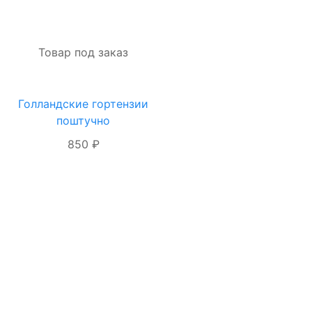
Товар под заказ
Голландские гортензии
ОФОРМЛЕНИЕ
поштучно
ЗАКАЗА
850 ₽
Я даю согласие на
обработку
персональных
данных
ОФОРМИТЬ