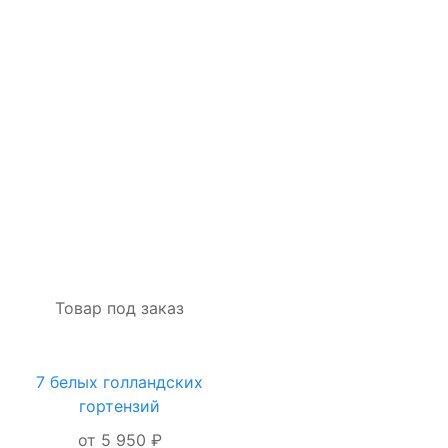
Я даю согласие на
обработку
персональных
данных
ОФОРМИТЬ
ЗАКАЗ
Товар под заказ
7 белых голландских
ОФОРМЛЕНИЕ
гортензий
ЗАКАЗА
от 5 950 ₽