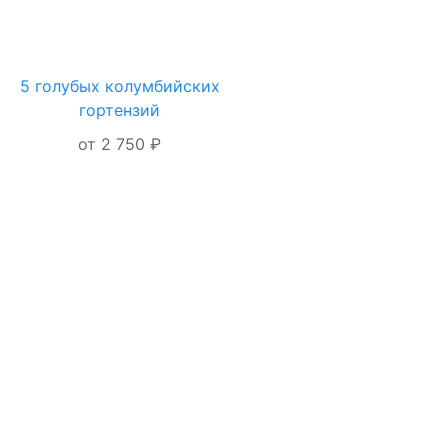
5 голубых колумбийских
ОФОРМЛЕНИЕ
гортензий
ЗАКАЗА
от 2 750 ₽
Я даю согласие на
обработку
персональных
данных
ОФОРМИТЬ
ЗАКАЗ