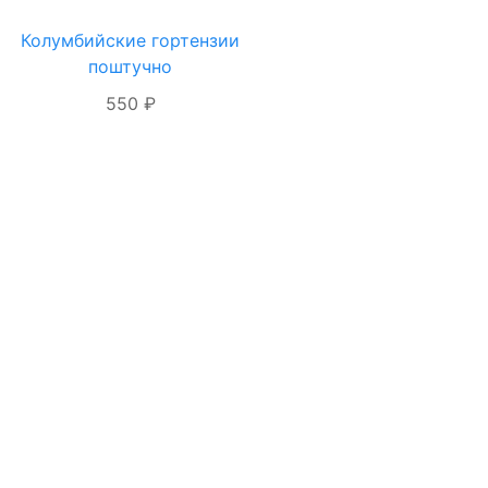
Колумбийские гортензии
ОФОРМЛЕНИЕ
поштучно
ЗАКАЗА
550 ₽
Я даю согласие на
обработку
персональных
данных
ОФОРМИТЬ
ЗАКАЗ