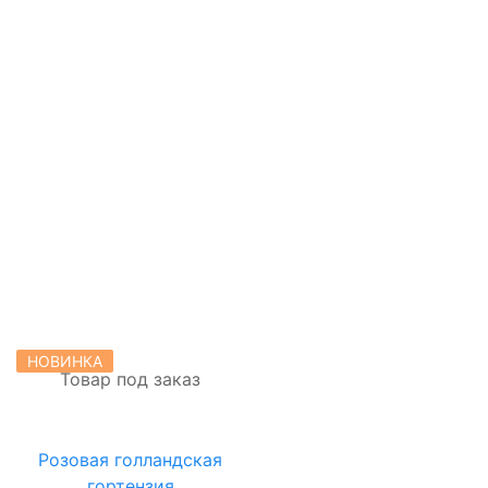
Я даю согласие на
обработку
персональных
данных
ОФОРМИТЬ
ЗАКАЗ
НОВИНКА
Товар под заказ
Розовая голландская
ОФОРМЛЕНИЕ
гортензия