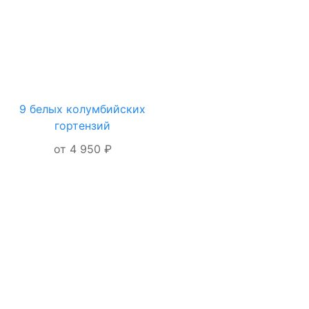
9 белых колумбийских
ОФОРМЛЕНИЕ
гортензий
ЗАКАЗА
от 4 950 ₽
Я даю согласие на
обработку
персональных
данных