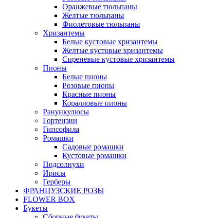
Оранжевые тюльпаны
Желтые тюльпаны
Фиолетовые тюльпаны
Хризантемы
Белые кустовые хризантемы
Желтые кустовые хризантемы
Сиреневые кустовые хризантемы
Пионы
Белые пионы
Розовые пионы
Красные пионы
Коралловые пионы
Ранункулюсы
Гортензии
Гипсофила
Ромашки
Садовые ромашки
Кустовые ромашки
Подсолнухи
Ирисы
Герберы
ФРАНЦУЗСКИЕ РОЗЫ
FLOWER BOX
Букеты
Сборные букеты