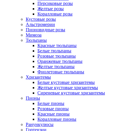
Персиковые розы
Желтые розы
Коралловые розы
Кустовые розы
Альстромерии
Пионовидные розы
Мимоза
Тюльпаны
Красные тюльпаны
Белые тюльпаны
Розовые тюльпаны
Оранжевые тюльпаны
Желтые тюльпаны
Фиолетовые тюльпаны
Хризантемы
Белые кустовые хризантемы
Желтые кустовые хризантемы
Сиреневые кустовые хризантемы
Пионы
Белые пионы
Розовые пионы
Красные пионы
Коралловые пионы
Ранункулюсы
Гортензии