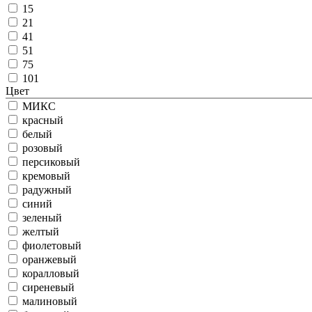
15
21
41
51
75
101
Цвет
МИКС
красный
белый
розовый
персиковый
кремовый
радужный
синий
зеленый
желтый
фиолетовый
оранжевый
коралловый
сиреневый
малиновый