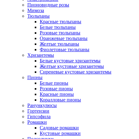
Пионовидные розы
Мимоза
Тюльпаны
Красные тюльпаны
Белые тюльпаны
Розовые тюльпаны
Оранжевые тюльпаны
Желтые тюльпаны
Фиолетовые тюльпаны
Хризантемы
Белые кустовые хризантемы
Желтые кустовые хризантемы
Сиреневые кустовые хризантемы
Пионы
Белые пионы
Розовые пионы
Красные пионы
Коралловые пионы
Ранункулюсы
Гортензии
Гипсофила
Ромашки
Садовые ромашки
Кустовые ромашки
Подсолнухи