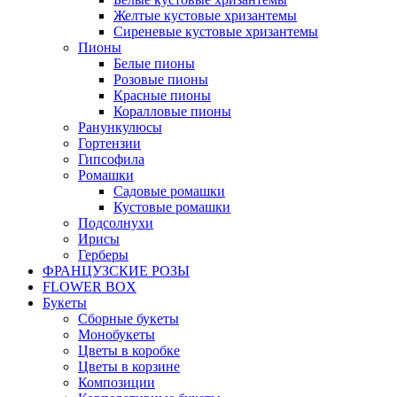
Желтые кустовые хризантемы
Сиреневые кустовые хризантемы
Пионы
Белые пионы
Розовые пионы
Красные пионы
Коралловые пионы
Ранункулюсы
Гортензии
Гипсофила
Ромашки
Садовые ромашки
Кустовые ромашки
Подсолнухи
Ирисы
Герберы
ФРАНЦУЗСКИЕ РОЗЫ
FLOWER BOX
Букеты
Сборные букеты
Монобукеты
Цветы в коробке
Цветы в корзине
Композиции