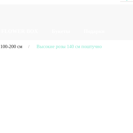
FLOWER BOX
Букеты
Подарки
ОФОРМЛЕНИЕ ЗАКАЗА
100-200 см
Высокие розы 140 см поштучно
Я даю согласие на обработку
персональных данных
Оформить заказ