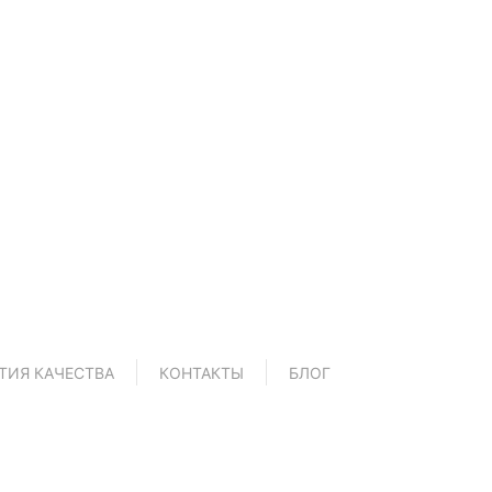
аю согласие на обработку
персональных данных
ОТПРАВИТЬ
ТИЯ КАЧЕСТВА
КОНТАКТЫ
БЛОГ