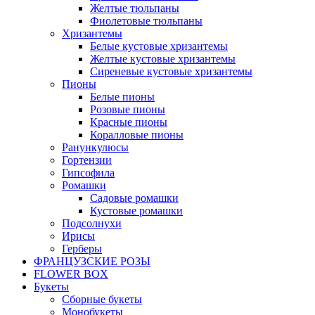
Желтые тюльпаны
Фиолетовые тюльпаны
Хризантемы
Белые кустовые хризантемы
Желтые кустовые хризантемы
Сиреневые кустовые хризантемы
Пионы
Белые пионы
Розовые пионы
Красные пионы
Коралловые пионы
Ранункулюсы
Гортензии
Гипсофила
Ромашки
Садовые ромашки
Кустовые ромашки
Подсолнухи
Ирисы
Герберы
ФРАНЦУЗСКИЕ РОЗЫ
FLOWER BOX
Букеты
Сборные букеты
Монобукеты